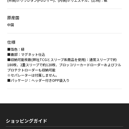
(外側)ポリウレタン(PUレザー)、(内側)ポリエステル、(芯材)：紙
原産国
中国
仕様
■箔色：緑
■蓋部：マグネット仕込
■収納可能枚数(弊社TCGとスリーブ系商品を使用)：通常スリーブで約
180枚、2重スリーブで約120枚、ブロッコリーカードローダーおよびフル
プロテクトローダーも収納可能
※セパレーターは付属しません。
■パッケージ：ヘッダー付きOPP袋入り
ショッピングガイド