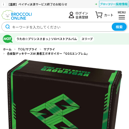
【重要】ペイディ決済サービス終了のお知らせ
MENU
ログイン
カート
会員登録
検索
うたの☆プリンスさまっ♪ソロベストアルバム
スリーブ
ホーム
>
TCG/サプライ
>
サプライ
>
合皮製デッキケースＷ 勇者王ガオガイガー「GGGエンブレム」