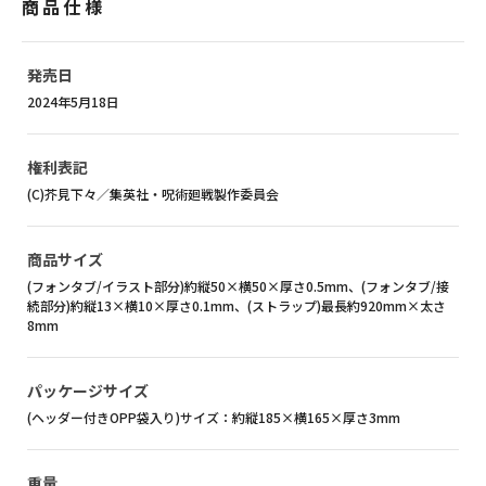
商品仕様
発売日
2024年5月18日
権利表記
(C)芥見下々／集英社・呪術廻戦製作委員会
商品サイズ
(フォンタブ/イラスト部分)約縦50×横50×厚さ0.5mm、(フォンタブ/接
続部分)約縦13×横10×厚さ0.1mm、(ストラップ)最長約920mm×太さ
8mm
パッケージサイズ
(ヘッダー付きOPP袋入り)サイズ：約縦185×横165×厚さ3mm
重量