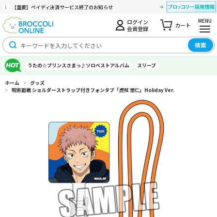
【重要】ペイディ決済サービス終了のお知らせ
MENU
ログイン
カート
会員登録
検索
うたの☆プリンスさまっ♪ソロベストアルバム
スリーブ
ホーム
>
グッズ
>
呪術廻戦 ショルダーストラップ付きフォンタブ「虎杖 悠仁」Holiday Ver.