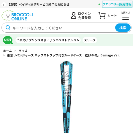
【重要】ペイディ決済サービス終了のお知らせ
MENU
ログイン
カート
会員登録
検索
うたの☆プリンスさまっ♪ソロベストアルバム
スリーブ
ホーム
>
グッズ
>
東京リベンジャーズ ネックストラップ付きカードケース「松野 千冬」Damage Ver.