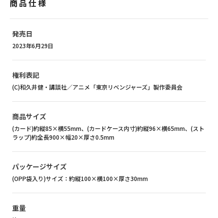
商品仕様
発売日
2023年6月29日
権利表記
(C)和久井健・講談社／アニメ「東京リベンジャーズ」製作委員会
商品サイズ
(カード)約縦85×横55mm、(カードケース内寸)約縦96×横65mm、(スト
ラップ)約全長900×幅20×厚さ0.5mm
パッケージサイズ
(OPP袋入り)サイズ：約縦100×横100×厚さ30mm
重量