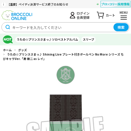
【重要】ペイディ決済サービス終了のお知らせ
MENU
ログイン
カート
会員登録
検索
うたの☆プリンスさまっ♪ソロベストアルバム
スリーブ
ホーム
>
グッズ
>
うたの☆プリンスさまっ♪ Shining Live プレート付きボールペン No More シリーズ ち
びキャラVer.「寿 嶺二 as レイ」