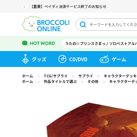
【重要】ペイディ決済サービス終了のお知らせ
うたの☆プリンスさまっ♪ソロベストアル
グッズ
CD/DVD
ゲーム
ホーム
TCG/サプライ
サプライ
キャラクターデッキケ
＞
＞
＞
ホーム
作品タイトルで選ぶ
その他
キャラクターデッ
＞
＞
＞