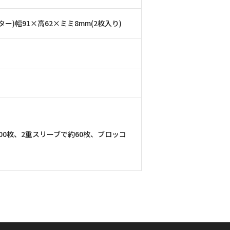
ター)幅91×高62×ミミ8mm(2枚入り)
00枚、2重スリーブで約60枚、ブロッコ