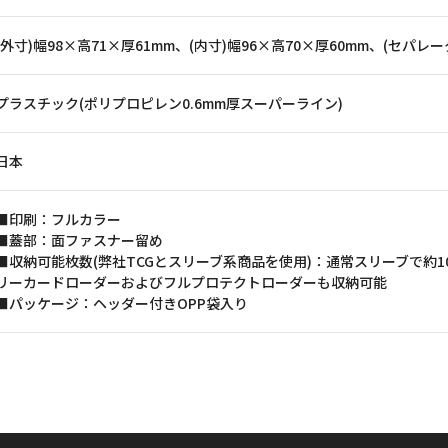
(外寸)幅98×高71×厚61mm、(内寸)幅96×高70×厚60mm、(セパレー
プラスチック(ポリプロピレン0.6mm厚スーパーライン)
日本
■印刷：フルカラー
■蓋部：面ファスナー留め
■収納可能枚数(弊社TCGとスリーブ系商品を使用)：通常スリーブで約1
リーカードローダーおよびフルプロテクトローダーも収納可能
■パッケージ：ヘッダー付きOPP袋入り