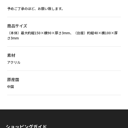
予めご了承のほど、お願い致します。
商品サイズ
（本体）最大約縦150×横90×厚さ3mm、（台座）約縦40×横100×厚
さ3mm
素材
アクリル
原産国
中国
ショッピングガイド