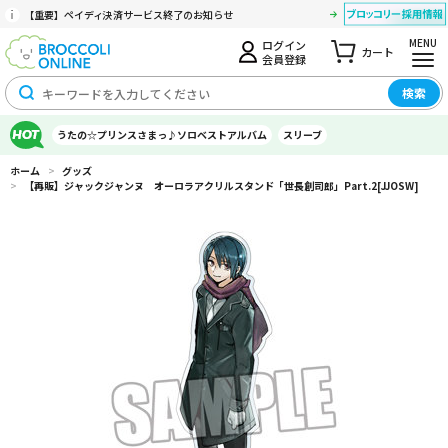
【重要】ペイディ決済サービス終了のお知らせ
MENU
ログイン
カート
会員登録
検索
うたの☆プリンスさまっ♪ソロベストアルバム
スリーブ
ホーム
>
グッズ
>
【再販】ジャックジャンヌ オーロラアクリルスタンド「世長創司郎」Part.2[JJOSW]