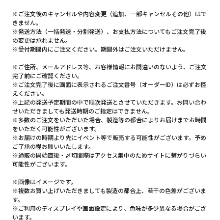
※ご注文後のキャンセルや内容変更（追加、一部キャンセルその他）はで
きません。
※発送方法（一括発送・分割発送）、お支払方法についてもご注文完了後
の変更は承れません。
※受付期間内にご注文ください。期間外はご注文いただけません。
※ご住所、メールアドレス等、お客様情報にお間違いのないよう、ご注文
完了前にご確認ください。
※ご注文完了後に画面に表示されるご注文番号（オーダーID）は必ずお控
えください。
※上記の発送予定期間の中で順次発送とさせていただきます。お問い合わ
せいただきましても発送時期のご指定はできません。
※多数のご注文をいただいた場合、製造等の都合によりお届けまでお時間
をいただく可能性がございます。
※お届けの時期より先にイベント等で販売する可能性がございます。予め
ご了承の程お願いいたします。
※通販の開始直後・〆切間際はアクセス集中のためサイトに繋がりづらい
可能性がございます。
※画像はイメージです。
※複数お買い上げいただきましても製造の都合上、若干の色差がございま
す。
※ご利用のディスプレイや画面設定により、色味が多少異なる場合がござ
います。