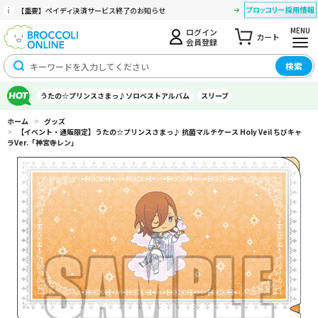
【重要】ペイディ決済サービス終了のお知らせ
MENU
ログイン
カート
会員登録
検索
うたの☆プリンスさまっ♪ソロベストアルバム
スリーブ
ホーム
>
グッズ
>
【イベント・通販限定】うたの☆プリンスさまっ♪ 抗菌マルチケース Holy Veil ちびキャ
ラVer.「神宮寺レン」