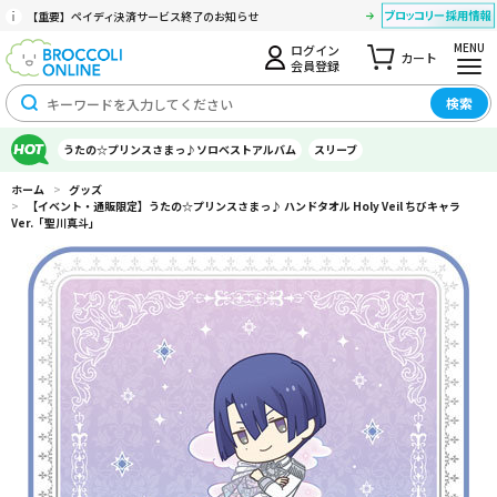
【重要】ペイディ決済サービス終了のお知らせ
MENU
ログイン
カート
会員登録
検索
うたの☆プリンスさまっ♪ソロベストアルバム
スリーブ
ホーム
>
グッズ
>
【イベント・通販限定】うたの☆プリンスさまっ♪ ハンドタオル Holy Veil ちびキャラ
Ver.「聖川真斗」