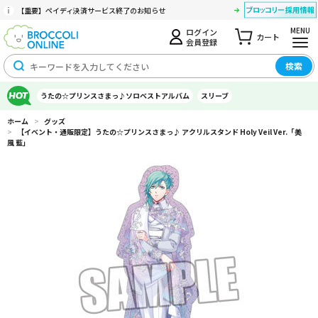
【重要】ペイディ決済サービス終了のお知らせ
MENU
ログイン
カート
会員登録
検索
うたの☆プリンスさまっ♪ソロベストアルバム
スリーブ
ホーム
>
グッズ
>
【イベント・通販限定】うたの☆プリンスさまっ♪ アクリルスタンド Holy Veil Ver.「美
風 藍」