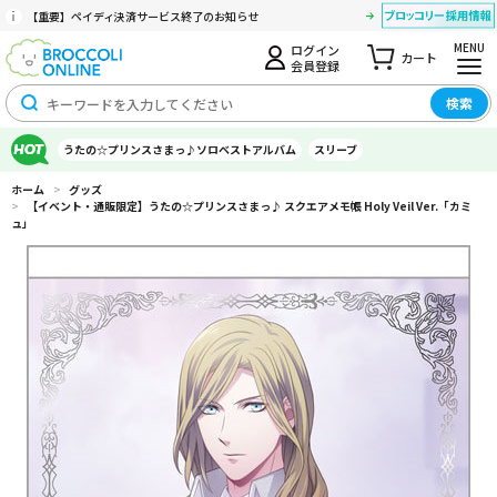
【重要】ペイディ決済サービス終了のお知らせ
MENU
ログイン
カート
会員登録
検索
うたの☆プリンスさまっ♪ソロベストアルバム
スリーブ
ホーム
>
グッズ
>
【イベント・通販限定】うたの☆プリンスさまっ♪ スクエアメモ帳 Holy Veil Ver.「カミ
ュ」