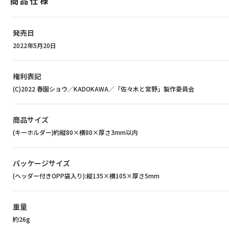
商品仕様
発売日
2022年5月20日
権利表記
(C)2022 春園ショウ／KADOKAWA／「佐々木と宮野」製作委員会
商品サイズ
(キーホルダー)約縦80×横80×厚さ3mm以内
パッケージサイズ
(ヘッダー付きOPP袋入り):縦135×横105×厚さ5mm
重量
約26g