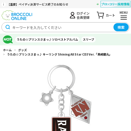
【重要】ペイディ決済サービス終了のお知らせ
MENU
ログイン
カート
会員登録
検索
うたの☆プリンスさまっ♪ソロベストアルバム
スリーブ
ホーム
>
グッズ
>
うたの☆プリンスさまっ♪ キーリング Shining All Star CD3 Ver.「黒崎蘭丸」