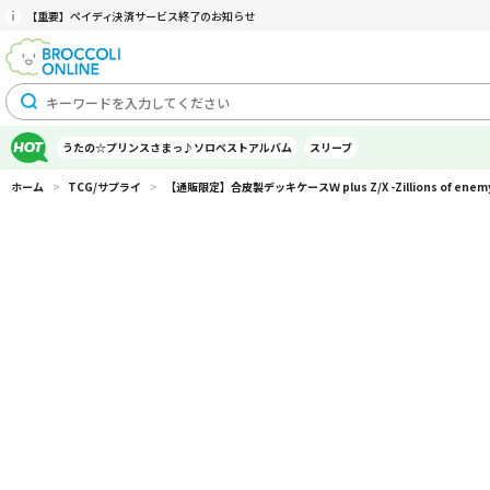
【重要】ペイディ決済サービス終了のお知らせ
うたの☆プリンスさまっ♪ソロベストアルバム
スリーブ
ホーム
>
TCG/サプライ
>
【通販限定】合皮製デッキケースＷ plus Z/X -Zillions of e