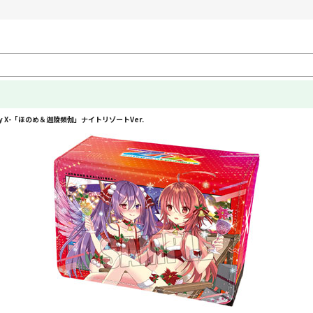
nemy X-「ほのめ＆迦陵頻伽」ナイトリゾートVer.