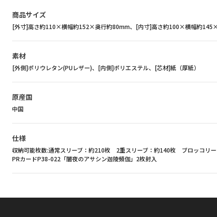
商品サイズ
[外寸]高さ約110×横幅約152×奥行約80mm、[内寸]高さ約100×横幅約145
素材
[外側]ポリウレタン(PUレザー)、[内側]ポリエステル、[芯材]紙（厚紙）
原産国
中国
仕様
収納可能枚数:通常スリーブ：約210枚 2重スリーブ：約140枚 ブロッコ
PRカードP38-022「闇夜のアサシン迦陵頻伽」2枚封入