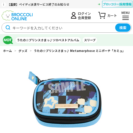
【重要】ペイディ決済サービス終了のお知らせ
MENU
ログイン
カート
会員登録
検索
うたの☆プリンスさまっ♪ソロベストアルバム
スリーブ
ホーム
>
グッズ
>
うたの☆プリンスさまっ♪ Metamorphose ミニポーチ「カミュ」