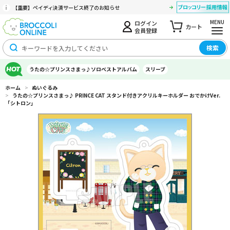
【重要】ペイディ決済サービス終了のお知らせ
MENU
ログイン
カート
会員登録
検索
うたの☆プリンスさまっ♪ソロベストアルバム
スリーブ
ホーム
>
ぬいぐるみ
>
うたの☆プリンスさまっ♪ PRINCE CAT スタンド付きアクリルキーホルダー おでかけVer.
「シトロン」