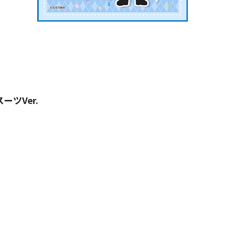
ツVer.