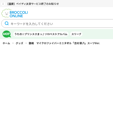
【重要】ペイディ決済サービス終了のお知らせ
うたの☆プリンスさまっ♪ソロベストアルバム
スリーブ
ホーム
>
グッズ
>
銀魂 マイクロファイバーミニタオル「志村 新八」スーツVer.