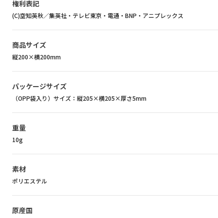
権利表記
(C)空知英秋／集英社・テレビ東京・電通・BNP・アニプレックス
商品サイズ
縦200×横200mm
パッケージサイズ
（OPP袋入り）サイズ：縦205×横205×厚さ5mm
重量
10g
素材
ポリエステル
原産国