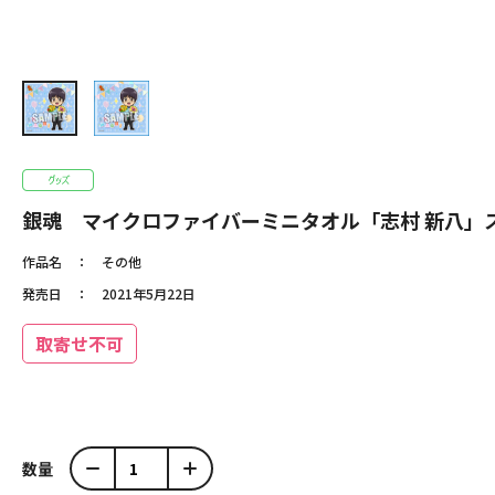
銀魂 マイクロファイバーミニタオル「志村 新八」スー
作品名
その他
発売日
2021年5月22日
取寄せ不可
数量