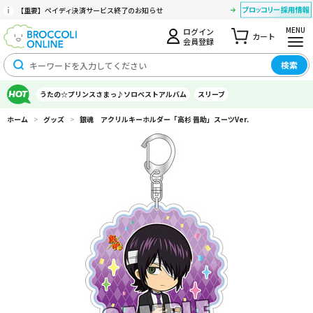
【重要】ペイディ決済サービス終了のお知らせ
MENU
ログイン
カート
会員登録
検索
うたの☆プリンスさまっ♪ソロベストアルバム
スリーブ
ホーム
>
グッズ
>
銀魂 アクリルキーホルダー「高杉 晋助」スーツVer.