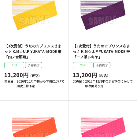
【3次受付】うたの☆プリンスさま
【3次受付】うたの☆プリンスさま
っ♪ K.M☆U.P YUKATA-MODE 帯
っ♪ K.M☆U.P YUKATA-MODE 帯
「四ノ宮那月」
「一ノ瀬トキヤ」
13,200円
13,200円
発売日：
2026年12月中旬から下旬にかけて
発売日：
2026年12月中旬から下旬にかけて
順次出荷予定
順次出荷予定