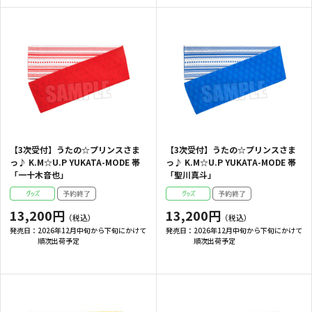
【3次受付】うたの☆プリンスさま
【3次受付】うたの☆プリンスさま
っ♪ K.M☆U.P YUKATA-MODE 帯
っ♪ K.M☆U.P YUKATA-MODE 帯
「一十木音也」
「聖川真斗」
13,200円
13,200円
発売日：
2026年12月中旬から下旬にかけて
発売日：
2026年12月中旬から下旬にかけて
順次出荷予定
順次出荷予定