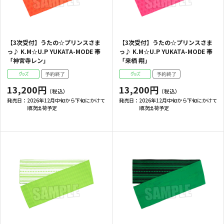
【3次受付】うたの☆プリンスさま
【3次受付】うたの☆プリンスさま
っ♪ K.M☆U.P YUKATA-MODE 帯
っ♪ K.M☆U.P YUKATA-MODE 帯
「神宮寺レン」
「来栖 翔」
13,200円
13,200円
発売日：
2026年12月中旬から下旬にかけて
発売日：
2026年12月中旬から下旬にかけて
順次出荷予定
順次出荷予定