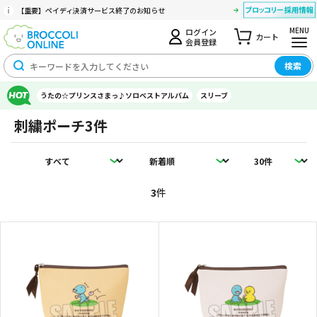
【重要】ペイディ決済サービス終了のお知らせ
MENU
ログイン
カート
会員登録
検索
うたの☆プリンスさまっ♪ソロベストアルバム
スリーブ
刺繍ポーチ
3件
3
件