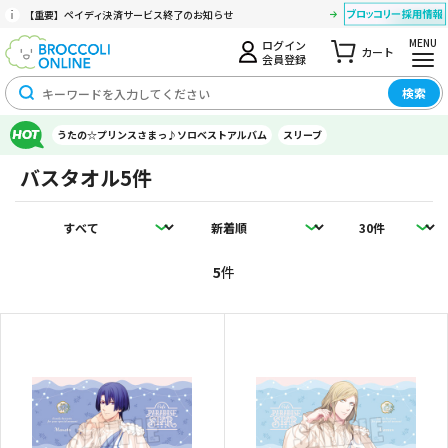
【重要】ペイディ決済サービス終了のお知らせ
MENU
ログイン
カート
会員登録
検索
うたの☆プリンスさまっ♪ソロベストアルバム
スリーブ
バスタオル
5件
5
件