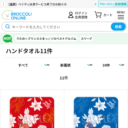
【重要】ペイディ決済サービス終了のお知らせ
MENU
ログイン
カート
会員登録
検索
うたの☆プリンスさまっ♪ソロベストアルバム
スリーブ
ハンドタオル
11件
11
件