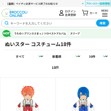
【重要】ペイディ決済サービス終了のお知らせ
MENU
ログイン
カート
会員登録
検索
うたの☆プリンスさまっ♪ソロベストアルバム
スリーブ
ぬいスター コスチューム
18件
18
件