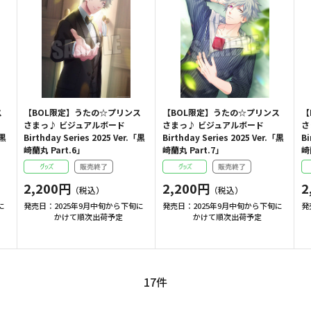
ス
【BOL限定】うたの☆プリンス
【BOL限定】うたの☆プリンス
【
さまっ♪ ビジュアルボード
さまっ♪ ビジュアルボード
さ
「黒
Birthday Series 2025 Ver.「黒
Birthday Series 2025 Ver.「黒
Bi
崎蘭丸 Part.6」
崎蘭丸 Part.7」
崎
2,200円
2,200円
2
に
発売日：
2025年9月中旬から下旬に
発売日：
2025年9月中旬から下旬に
発
かけて順次出荷予定
かけて順次出荷予定
17
件