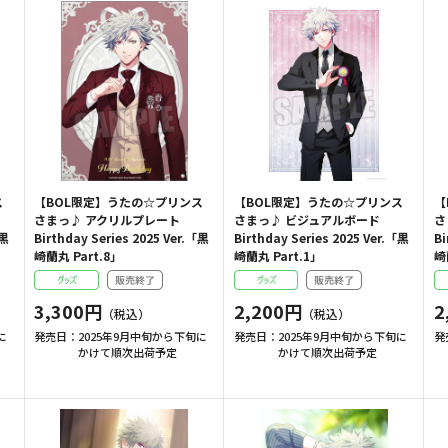
ス
【BOL限定】うたの☆プリンス
【BOL限定】うたの☆プリンス
【
さまっ♪ アクリルプレート
さまっ♪ ビジュアルボード
さ
「黒
Birthday Series 2025 Ver.「黒
Birthday Series 2025 Ver.「黒
Bi
崎蘭丸 Part.8」
崎蘭丸 Part.1」
崎
3,300円
2,200円
2
に
発売日：
2025年9月中旬から下旬に
発売日：
2025年9月中旬から下旬に
発
かけて順次出荷予定
かけて順次出荷予定