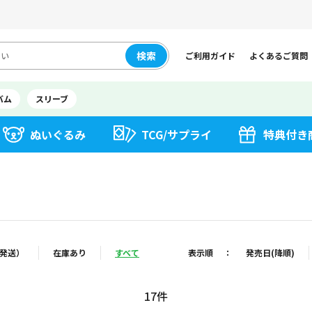
検索
ご利用ガイド
よくあるご質問
バム
スリーブ
ぬいぐるみ
TCG/サプライ
特典付き
発送）
在庫あり
すべて
表示順
：
発売日(降順)
17
件