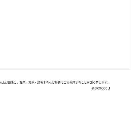
および画像は、転用・転売・頒布するなど無断で二次使用することを固く禁じます。
© BROCCOLI